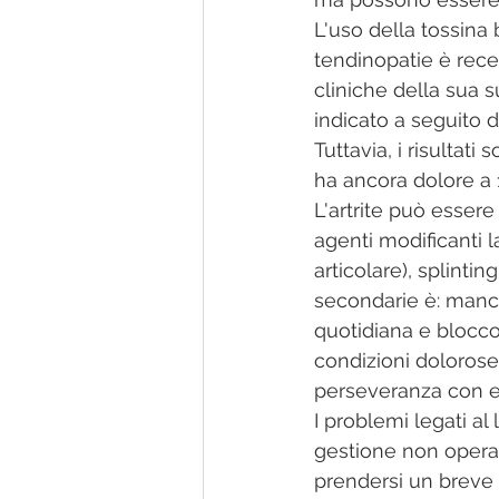
L'uso della tossina 
tendinopatie è rec
cliniche della sua s
indicato a seguito 
Tuttavia, i risultati
ha ancora dolore a 
L'artrite può essere
agenti modificanti la
articolare), splintin
secondarie è: mancat
quotidiana e blocco
condizioni dolorose
perseveranza con eser
I problemi legati al
gestione non operati
prendersi un breve p