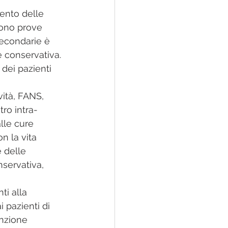
mento delle 
sono prove 
secondarie è 
e conservativa. 
 dei pazienti 
vità, FANS, 
tro intra-
alle cure 
n la vita 
 delle 
servativa, 
ti alla 
 pazienti di 
unzione 