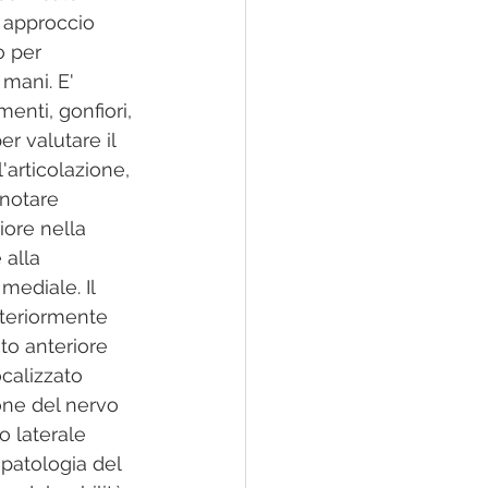
 approccio 
o per 
mani. E' 
enti, gonfiori, 
r valutare il 
'articolazione, 
 notare 
ore nella 
 alla 
mediale. Il 
steriormente 
to anteriore 
ocalizzato 
one del nervo 
o laterale 
 patologia del 