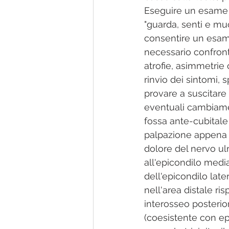
Eseguire un esame s
"guarda, senti e mu
consentire un esame
necessario confront
atrofie, asimmetrie 
rinvio dei sintomi, 
provare a suscitare 
eventuali cambiamen
fossa ante-cubitale 
palpazione appena an
dolore del nervo ul
all'epicondilo media
dell'epicondilo later
nell'area distale ri
interosseo posterior
(coesistente con epi