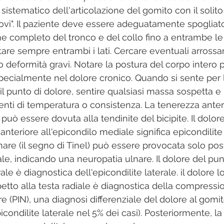
istematico dell'articolazione del gomito con il solito
ovi". Il paziente deve essere adeguatamente spogliat
 completo del tronco e del collo fino a entrambe le 
are sempre entrambi i lati. Cercare eventuali arrossam
o deformità gravi. Notare la postura del corpo intero pe
specialmente nel dolore cronico. Quando si sente per l
il punto di dolore, sentire qualsiasi massa sospetta e
ti di temperatura o consistenza. La tenerezza anteri
può essere dovuta alla tendinite del bicipite. Il dolore
teriore all'epicondilo mediale significa epicondilite 
nare (il segno di Tinel) può essere provocata solo po
le, indicando una neuropatia ulnare. Il dolore del pun
ale è diagnostica dell'epicondilite laterale. il dolore l
spetto alla testa radiale è diagnostica della compressi
e (PIN), una diagnosi differenziale del dolore al gomit
condilite laterale nel 5% dei casi). Posteriormente, la