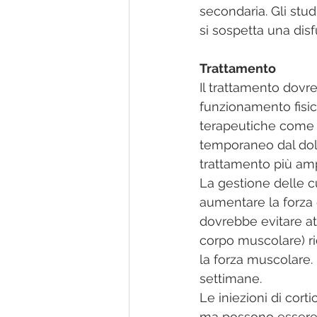
secondaria. Gli stud
si sospetta una dis
Trattamento
Il trattamento dovre
funzionamento fisic
terapeutiche come il
temporaneo dal dolo
trattamento più amp
La gestione delle cu
aumentare la forza d
dovrebbe evitare att
corpo muscolare) rid
la forza muscolare. 
settimane.
Le iniezioni di cort
ma possono essere a