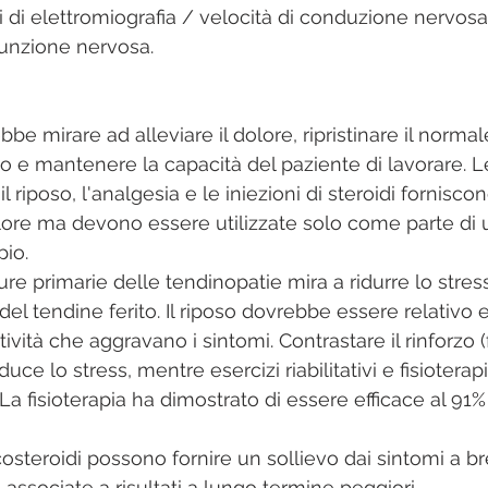
i di elettromiografia / velocità di conduzione nervosa 
funzione nervosa.
bbe mirare ad alleviare il dolore, ripristinare il normal
o e mantenere la capacità del paziente di lavorare. L
 riposo, l'analgesia e le iniezioni di steroidi fornisco
re ma devono essere utilizzate solo come parte di u
io.
re primarie delle tendinopatie mira a ridurre lo stres
el tendine ferito. Il riposo dovrebbe essere relativo e
ività che aggravano i sintomi. Contrastare il rinforzo (
uce lo stress, mentre esercizi riabilitativi e fisioterap
La fisioterapia ha dimostrato di essere efficace al 91% 
icosteroidi possono fornire un sollievo dai sintomi a b
ssociate a risultati a lungo termine peggiori.