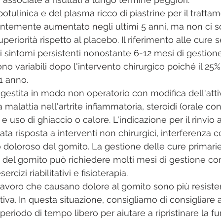
botulinica e del plasma ricco di piastrine per il tratta
entemente aumentato negli ultimi 5 anni, ma non ci 
uperiorità rispetto al placebo. Il riferimento alle cure 
di sintomi persistenti nonostante 6-12 mesi di gestion
 sono variabili dopo l'intervento chirurgico poiché il 25%
1 anno.
 gestita in modo non operatorio con modifica dell'atti
 malattia nell'artrite infiammatoria, steroidi (orale con
g e uso di ghiaccio o calore. L'indicazione per il rinvio 
a risposta a interventi non chirurgici, interferenza co
 doloroso del gomito. La gestione delle cure primarie
 del gomito può richiedere molti mesi di gestione con
cizi riabilitativi e fisioterapia.
 lavoro che causano dolore al gomito sono più resisten
va. In questa situazione, consigliamo di consigliare ai
eriodo di tempo libero per aiutare a ripristinare la f