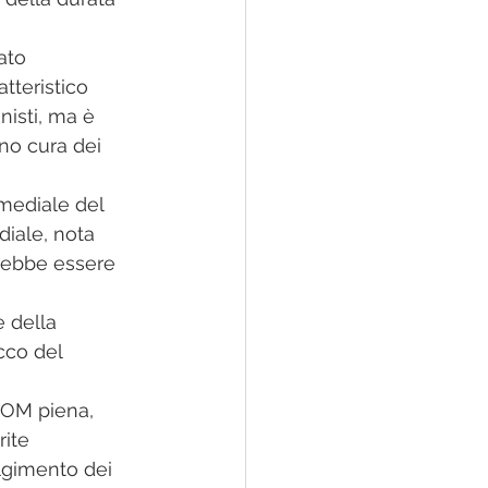
ato 
tteristico 
nisti, ma è 
no cura dei 
 mediale del 
iale, nota 
vrebbe essere 
 della 
cco del 
 ROM piena, 
rite 
lgimento dei 