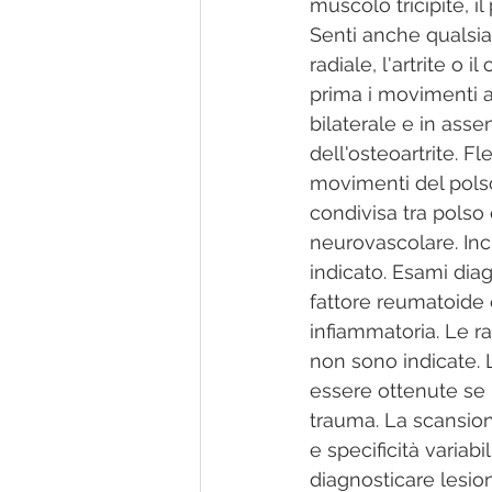
muscolo tricipite, i
Senti anche qualsias
radiale, l'artrite o 
prima i movimenti a
bilaterale e in asse
dell'osteoartrite. F
movimenti del pols
condivisa tra pols
neurovascolare. Incl
indicato. Esami dia
fattore reumatoide e
infiammatoria. Le r
non sono indicate. 
essere ottenute se 
trauma. La scansion
e specificità variab
diagnosticare lesion