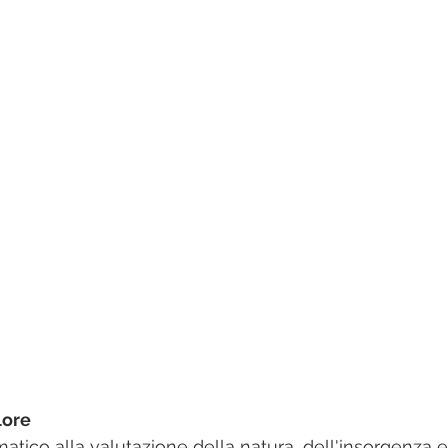
lore
atico alla valutazione della natura, dell'insorgenza e