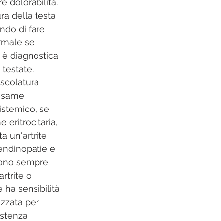
 dolorabilità. 
ra della testa 
ando di fare 
rmale se 
 è diagnostica 
estate. I 
scolatura 
 esame 
istemico, se 
eritrocitaria, 
a un'artrite 
endinopatie e 
evono sempre 
rtrite o 
ha sensibilità 
izzata per 
istenza 