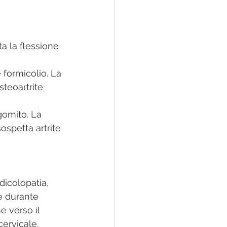
ta la flessione 
formicolio. La 
teoartrite 
gomito. La 
spetta artrite 
dicolopatia, 
re durante 
e verso il 
ervicale. 