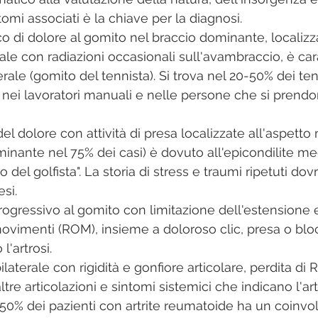
tomi associati è la chiave per la diagnosi. 
co di dolore al gomito nel braccio dominante, localizz
rale con radiazioni occasionali sull'avambraccio, è cara
terale (gomito del tennista). Si trova nel 20-50% dei ten
nei lavoratori manuali e nelle persone che si prendo
el dolore con attività di presa localizzate all'aspetto
inante nel 75% dei casi) è dovuto all'epicondilite med
el golfista". La storia di stress e traumi ripetuti do
si.
progressivo al gomito con limitazione dell'estensione e
vimenti (ROM), insieme a doloroso clic, presa o blo
l'artrosi.
ilaterale con rigidità e gonfiore articolare, perdita di
tre articolazioni e sintomi sistemici che indicano l'art
0-50% dei pazienti con artrite reumatoide ha un coinvo