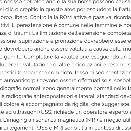
l processo dell'olecrano e la sua borsa possono causare
i clic o crepitio in queste aree per escludere la frattu
il corpo libero. Controlla la ROM attiva e passiva, ricord
ttivi. L'iperestensione è comune nelle femmine e no
nza di traumi. La limitazione dell'estensione completa
lessione, supinazione e pronazione dovrebbero essere t
o dovrebbero anche essere valutati a causa della mu
o e gomito. Completare la valutazione eseguendo un
udere la valutazione di altre articolazioni e l'esame s
gnostici (emocromo completo, tasso di sedimentazione 
 autoanticorpi) devono essere effettuati se si sospett
adiografie normali sono generalmente normali nelle t
Le radiografie anteroposteriori e laterali standard d
il dolore è accompagnato da rigidità, che suggerisce a
e ad ultrasuoni (USS) richiede un operatore esperto e 
ili. L'imaging a risonanza magnetica (MRI) è meglio util
i ai legamenti; USS e MRI sono utili in contesti di ass