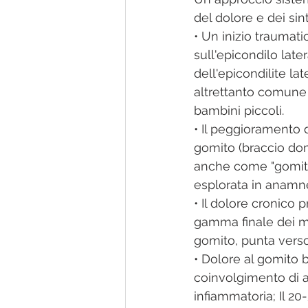
del dolore e dei sin
• Un inizio traumati
sull'epicondilo late
dell'epicondilite la
altrettanto comune 
bambini piccoli.
• Il peggioramento d
gomito (braccio dom
anche come "gomito d
esplorata in anamne
• Il dolore cronico 
gamma finale dei mo
gomito, punta verso 
• Dolore al gomito b
coinvolgimento di al
infiammatoria; Il 2