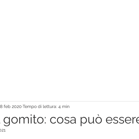
ME
CHI SONO
RIABILITAZIONE
OPINION
18 feb 2020
Tempo di lettura: 4 min
l gomito: cosa può esser
021