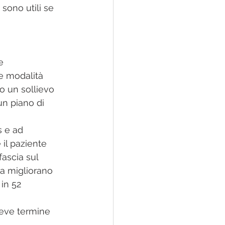
sono utili se 
e 
e modalità 
no un sollievo 
n piano di 
s e ad 
 il paziente 
fascia sul 
ia migliorano 
in 52 
reve termine 